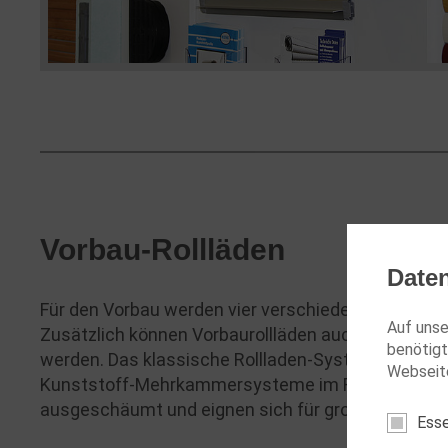
Vorbau-Rollläden
Date
Für den Vorbau werden vier verschiedene Kastenf
Auf unse
Zusätzlich können Vorbaurollläden auch mit Fliege
benötigt
werden. Das klassische Rollladen-System für Stur
Webseite
Kunststoff-Mehrkammersysteme im Format 14/52. D
ausgeschäumt und eignen sich für große Elementb
Esse