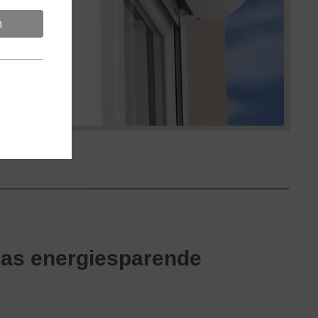
n
das energiesparende