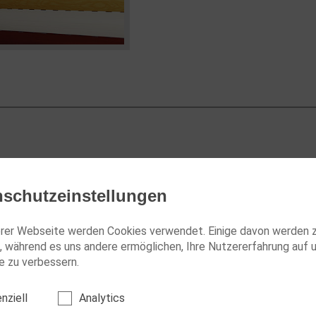
nschutzeinstellungen
ormen angeboten.
rer Webseite werden Cookies verwendet. Einige davon werden 
ngittern ausgestattet
, während es uns andere ermöglichen, Ihre Nutzererfahrung auf 
zkästen sind
 zu verbessern.
ie Aluprofile sind
reiten.
nziell
Analytics